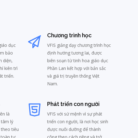
Chương trình học
 giáo dục
VFIS giảng dạy chương trình học
ảm bảo
định hướng tương lai, được
n diện,
biên soạn từ tinh hoa giáo dục
í kiên trì
Phần Lan kết hợp với bản sắc
t triển.
và giá trị truyền thống Việt
Nam.
n
Phát triển con người
ên là
VFIS với sứ mệnh vì sự phát
 tâm lý
triển con người, là nơi học sinh
 theo tiêu
được nuôi dưỡng để thành
 toàn tự
công theo cách riêng và trở