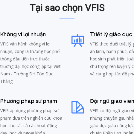
Tại sao chọn VFIS
Không vì lợi nhuận
Triết lý giáo dục
VFIS vận hành không vì lợi
VFIS theo đuổi triết lý
nhuận, cũng là trường học phổ
an lành, hạnh phúc, đ
thông đầu tiên trực thuộc
học sinh phát triển toà
trường đại học công lập tại Việt
chú trọng rèn luyện ý ch
Nam - Trường ĐH Tôn Đức
và cùng hợp tác để phá
Thắng
Phương pháp sư phạm
Đội ngũ giáo viê
VFIS áp dụng phương pháp sư
VFIS có đội ngũ giáo vi
phạm dựa trên nghiên cứu khoa
những chuyên gia, nhà
học cho tất cả các hoạt động
giáo dục giàu năng lực
dạy, học và ngoại khóa.
chuẩn Phần Lan, hoàn