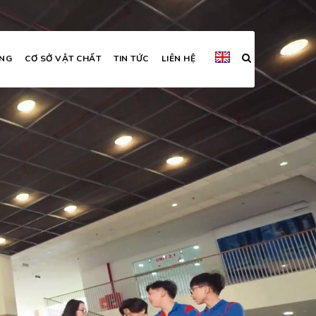
ỜNG
CƠ SỞ VẬT CHẤT
TIN TỨC
LIÊN HỆ