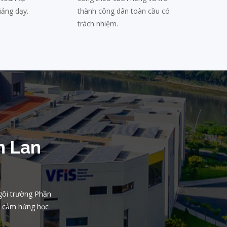
iảng dạy.
thành công dân toàn cầu có
trách nhiệm.
n Lan
gôi trường Phần
ền cảm hứng học