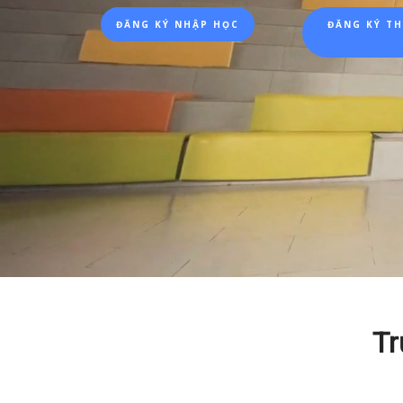
ĐĂNG KÝ NHẬP HỌC
ĐĂNG KÝ T
Tr