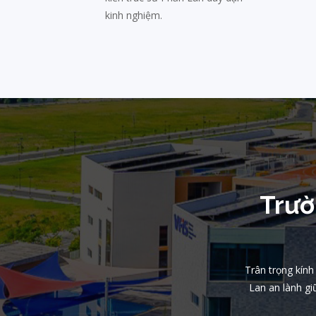
kinh nghiệm.
Trườ
Trân trọng kín
Lan an lành gi