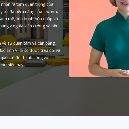
là nhận ra tầm quan trọng của
uy tối đa tiềm năng của các em.
ạnh mẽ, linh hoạt, hòa nhập và
 mang ý nghĩa kiên cường và bền
h về sự quan tâm và cân bằng,
ọc sinh VFIS sẽ được trau dồi và
 quốc tế để thành công với
 như hiện nay.