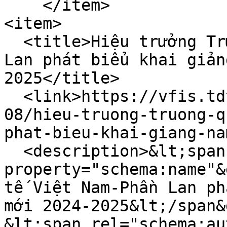
    </item>

<item>

  <title>Hiệu trưởng Trường Quốc tế Việt Nam-Phần 
Lan phát biểu khai giản
2025</title>

  <link>https://vfis.tdtu.edu.vn/vi/tin-tuc/2024-
08/hieu-truong-truong-q
phat-bieu-khai-giang-na
  <description>&lt;span 
property="schema:name"&
tế Việt Nam-Phần Lan ph
mới 2024-2025&lt;/span&g
&lt;span rel="schema:au