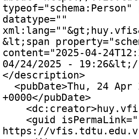
typeof="schema:Person" 
datatype="" 
xml:lang=""&gt;huy.vfis
&lt;span property="sche
content="2025-04-24T12:
04/24/2025 - 19:26&lt;/
</description>

  <pubDate>Thu, 24 Apr 2025 12:26:22 
+0000</pubDate>

    <dc:creator>huy.vfis</dc:creator>

    <guid isPermaLink="false">1467 at 
https://vfis.tdtu.edu.v