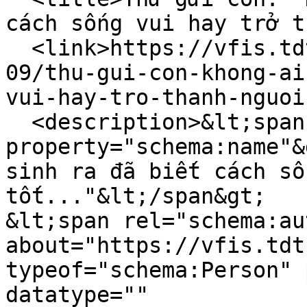
cách sống vui hay trở t
  <link>https://vfis.tdtu.edu.vn/vi/tin-tuc/2025-
09/thu-gui-con-khong-ai
vui-hay-tro-thanh-nguoi
  <description>&lt;span 
property="schema:name"&
sinh ra đã biết cách số
tốt..."&lt;/span&gt;

&lt;span rel="schema:au
about="https://vfis.tdt
typeof="schema:Person" 
datatype="" 