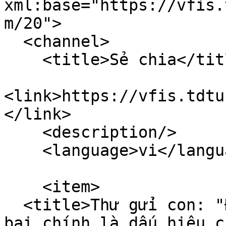
xml:base="https://vfis.
m/20">

  <channel>

    <title>Sẻ chia</title>

<link>https://vfis.tdtu
</link>

    <description/>

    <language>vi</language>

    <item>

  <title>Thư gửi con: "Đừng sợ thất bại, vì thất 
bại chính là dấu hiệu c