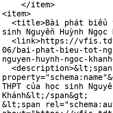
    </item>

<item>

  <title>Bài phát biểu tốt nghiệp THPT của học 
sinh Nguyễn Huỳnh Ngọc 
  <link>https://vfis.tdtu.edu.vn/vi/tin-tuc/2025-
06/bai-phat-bieu-tot-ng
nguyen-huynh-ngoc-khanh
  <description>&lt;span 
property="schema:name"&
THPT của học sinh Nguyễ
Khánh&lt;/span&gt;

&lt;span rel="schema:au