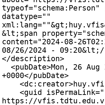
typeof="schema:Person" 
datatype="" 
xml:lang=""&gt;huy.vfis
&lt;span property="sche
content="2024-08-26T02:
08/26/2024 - 09:20&lt;/
</description>

  <pubDate>Mon, 26 Aug 2024 02:20:35 
+0000</pubDate>

    <dc:creator>huy.vfis</dc:creator>

    <guid isPermaLink="false">1392 at 
https://vfis.tdtu.edu.v