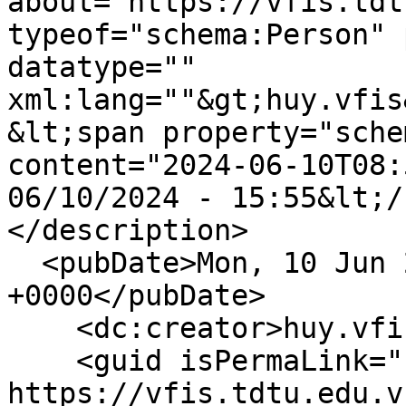
about="https://vfis.tdt
typeof="schema:Person" 
datatype="" 
xml:lang=""&gt;huy.vfis
&lt;span property="sche
content="2024-06-10T08:
06/10/2024 - 15:55&lt;/
</description>

  <pubDate>Mon, 10 Jun 2024 08:55:44 
+0000</pubDate>

    <dc:creator>huy.vfis</dc:creator>

    <guid isPermaLink="false">1363 at 
https://vfis.tdtu.edu.v