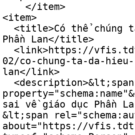
    </item>

<item>

  <title>Có thể chúng ta đã hiểu sai về giáo dục 
Phần Lan</title>

  <link>https://vfis.tdtu.edu.vn/vi/tin-tuc/2024-
02/co-chung-ta-da-hieu-
lan</link>

  <description>&lt;span 
property="schema:name"&
sai về giáo dục Phần La
&lt;span rel="schema:au
about="https://vfis.tdt