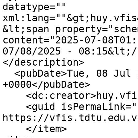
datatype="" 
xml:lang=""&gt;huy.vfis
&lt;span property="sche
content="2025-07-08T01:
07/08/2025 - 08:15&lt;/
</description>

  <pubDate>Tue, 08 Jul 2025 01:15:41 
+0000</pubDate>

    <dc:creator>huy.vfis</dc:creator>

    <guid isPermaLink="false">1480 at 
https://vfis.tdtu.edu.v
    </item>
