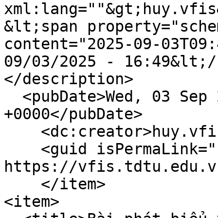
xml:lang=""&gt;huy.vfis
&lt;span property="sche
content="2025-09-03T09:
09/03/2025 - 16:49&lt;/
</description>

  <pubDate>Wed, 03 Sep 2025 09:49:52 
+0000</pubDate>

    <dc:creator>huy.vfis</dc:creator>

    <guid isPermaLink="false">1513 at 
https://vfis.tdtu.edu.v
    </item>

<item>
