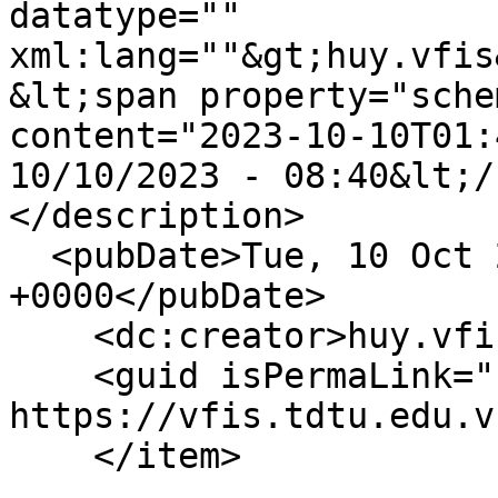
datatype="" 
xml:lang=""&gt;huy.vfis
&lt;span property="sche
content="2023-10-10T01:
10/10/2023 - 08:40&lt;/
</description>

  <pubDate>Tue, 10 Oct 2023 01:40:12 
+0000</pubDate>

    <dc:creator>huy.vfis</dc:creator>

    <guid isPermaLink="false">1263 at 
https://vfis.tdtu.edu.v
    </item>
