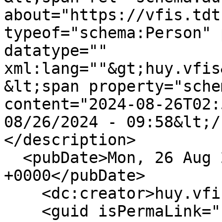
about="https://vfis.tdt
typeof="schema:Person" 
datatype="" 
xml:lang=""&gt;huy.vfis
&lt;span property="sche
content="2024-08-26T02:
08/26/2024 - 09:58&lt;/
</description>

  <pubDate>Mon, 26 Aug 2024 02:58:01 
+0000</pubDate>

    <dc:creator>huy.vfis</dc:creator>

    <guid isPermaLink="false">1393 at 