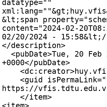
datatype="" 
xml:lang=""&gt;huy.vfis
&lt;span property="sche
content="2024-02-20T08:
02/20/2024 - 15:58&lt;/
</description>

  <pubDate>Tue, 20 Feb 2024 08:58:37 
+0000</pubDate>

    <dc:creator>huy.vfis</dc:creator>

    <guid isPermaLink="false">1311 at 
https://vfis.tdtu.edu.v
    </item>

<item>
