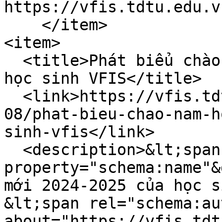
https://vfis.tdtu.edu.v
    </item>

<item>

  <title>Phát biểu chào năm học mới 2024-2025 của 
học sinh VFIS</title>

  <link>https://vfis.tdtu.edu.vn/vi/tin-tuc/2024-
08/phat-bieu-chao-nam-h
sinh-vfis</link>

  <description>&lt;span 
property="schema:name"&
mới 2024-2025 của học s
&lt;span rel="schema:au
about="https://vfis.tdt