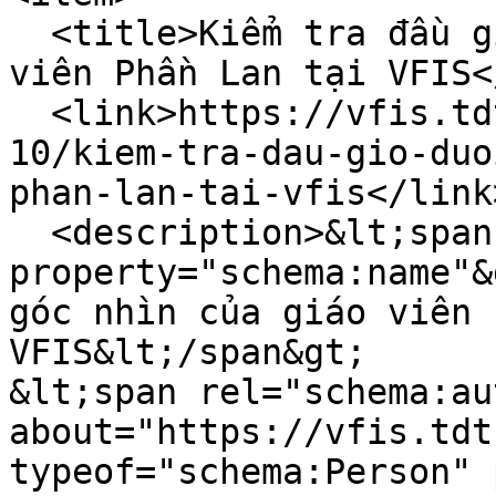
  <title>Kiểm tra đầu giờ dưới góc nhìn của giáo 
viên Phần Lan tại VFIS<
  <link>https://vfis.tdtu.edu.vn/vi/tin-tuc/2023-
10/kiem-tra-dau-gio-duo
phan-lan-tai-vfis</link>
  <description>&lt;span 
property="schema:name"&
góc nhìn của giáo viên 
VFIS&lt;/span&gt;

&lt;span rel="schema:au
about="https://vfis.tdt
typeof="schema:Person" 