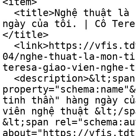
<item>

  <title>Nghệ thuật là "món ăn tinh thần" hàng 
ngày của tôi. | Cô Tere
</title>

  <link>https://vfis.tdtu.edu.vn/vi/tin-tuc/2025-
04/nghe-thuat-la-mon-ti
teresa-giao-vien-nghe-t
  <description>&lt;span 
property="schema:name"&
tinh thần" hàng ngày củ
viên nghệ thuật &lt;/sp
&lt;span rel="schema:au
about="https://vfis.tdt