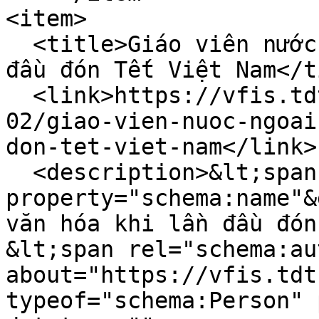
<item>

  <title>Giáo viên nước ngoài sốc văn hóa khi lần 
đầu đón Tết Việt Nam</t
  <link>https://vfis.tdtu.edu.vn/vi/tin-tuc/2024-
02/giao-vien-nuoc-ngoai
don-tet-viet-nam</link>

  <description>&lt;span 
property="schema:name"&
văn hóa khi lần đầu đón
&lt;span rel="schema:au
about="https://vfis.tdt
typeof="schema:Person" 