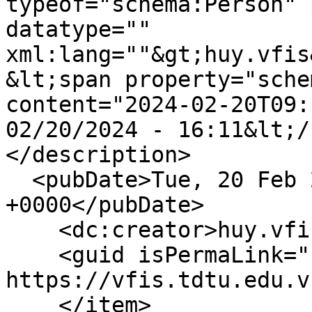
typeof="schema:Person" 
datatype="" 
xml:lang=""&gt;huy.vfis
&lt;span property="sche
content="2024-02-20T09:
02/20/2024 - 16:11&lt;/
</description>

  <pubDate>Tue, 20 Feb 2024 09:11:12 
+0000</pubDate>

    <dc:creator>huy.vfis</dc:creator>

    <guid isPermaLink="false">1312 at 
https://vfis.tdtu.edu.v
    </item>
