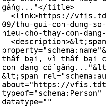
gắng..."</title>

  <link>https://vfis.tdtu.edu.vn/vi/tin-tuc/2025-
09/thu-gui-con-dung-so-
hieu-cho-thay-con-dang-
  <description>&lt;span 
property="schema:name"&
thất bại, vì thất bại c
con đang cố gắng..."&lt
&lt;span rel="schema:au
about="https://vfis.tdt
typeof="schema:Person" 
datatype="" 