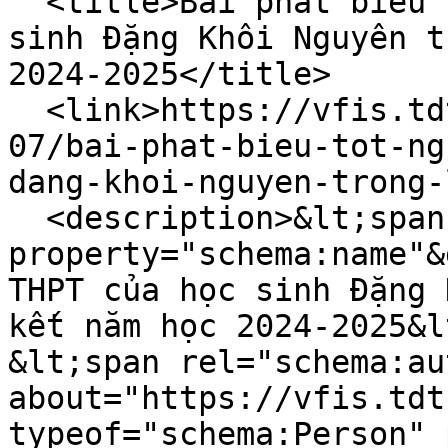
  <title>Bài phát biểu tốt nghiệp THPT của học 
sinh Đặng Khôi Nguyên t
2024-2025</title>

  <link>https://vfis.tdtu.edu.vn/vi/tin-tuc/2025-
07/bai-phat-bieu-tot-ng
dang-khoi-nguyen-trong-
  <description>&lt;span 
property="schema:name"&
THPT của học sinh Đặng 
kết năm học 2024-2025&l
&lt;span rel="schema:au
about="https://vfis.tdt
typeof="schema:Person" 