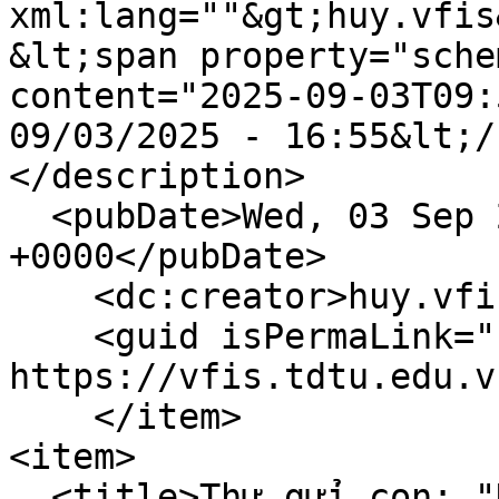
xml:lang=""&gt;huy.vfis
&lt;span property="sche
content="2025-09-03T09:
09/03/2025 - 16:55&lt;/
</description>

  <pubDate>Wed, 03 Sep 2025 09:55:48 
+0000</pubDate>

    <dc:creator>huy.vfis</dc:creator>

    <guid isPermaLink="false">1514 at 
https://vfis.tdtu.edu.v
    </item>

<item>

  <title>Thư gửi con: "Không ai sinh ra đã biết 