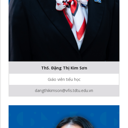
ThS. Đặng Thị Kim Sơn
Giáo viên tiểu học
dangthikimson@vfis.tdtu.edu.vn