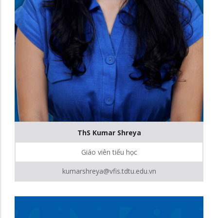
ThS Kumar Shreya
Giáo viên tiểu học
kumarshreya@vfis.tdtu.edu.vn