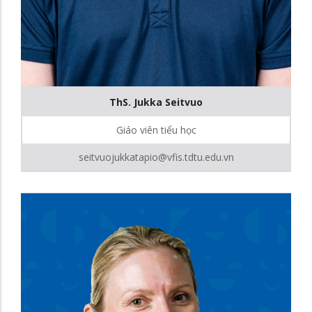
ThS. Jukka Seitvuo
Giáo viên tiểu học
seitvuojukkatapio@vfis.tdtu.edu.vn