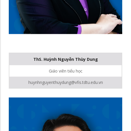
ThS. Huỳnh Nguyễn Thùy Dung
Giáo viên tiểu học
huynhnguyenthuydung@vfis.tdtu.edu.vn