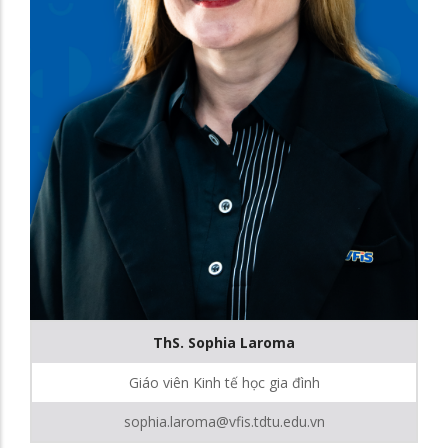
ThS. Sophia Laroma
Giáo viên Kinh tế học gia đình
sophia.laroma@vfis.tdtu.edu.vn