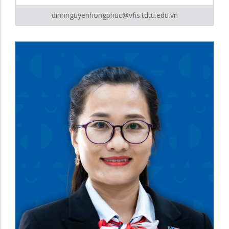
dinhnguyenhongphuc@vfis.tdtu.edu.vn