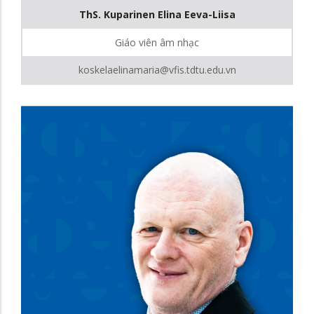
ThS. Kuparinen Elina Eeva-Liisa
Giáo viên âm nhạc
koskelaelinamaria@vfis.tdtu.edu.vn