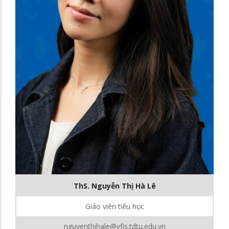
ThS. Nguyễn Thị Hà Lê
Giáo viên tiểu học
nguyenthihale@vfis.tdtu.edu.vn