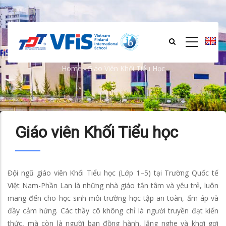
Skip
to
main
content
Giáo viên Khối Tiểu học
Home
-
Giáo Viên Khối Tiểu Học
Breadcrumb
Giáo viên Khối Tiểu học
Đội ngũ giáo viên Khối Tiểu học (Lớp 1–5) tại Trường Quốc tế
Việt Nam-Phần Lan là những nhà giáo tận tâm và yêu trẻ, luôn
mang đến cho học sinh môi trường học tập an toàn, ấm áp và
đầy cảm hứng. Các thầy cô không chỉ là người truyền đạt kiến
thức, mà còn là người bạn đồng hành, lắng nghe và khơi gợi