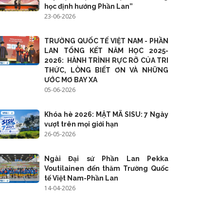
học định hướng Phần Lan”
23-06-2026
TRƯỜNG QUỐC TẾ VIỆT NAM - PHẦN
LAN TỔNG KẾT NĂM HỌC 2025-
2026: HÀNH TRÌNH RỰC RỠ CỦA TRI
THỨC, LÒNG BIẾT ƠN VÀ NHỮNG
ƯỚC MƠ BAY XA
05-06-2026
Khóa hè 2026: MẬT MÃ SISU: 7 Ngày
vượt trên mọi giới hạn
26-05-2026
Ngài Đại sứ Phần Lan Pekka
Voutilainen đến thăm Trường Quốc
tế Việt Nam-Phần Lan
14-04-2026