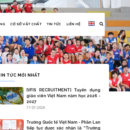
ỜNG
CƠ SỞ VẬT CHẤT
TIN TỨC
LIÊN HỆ
TIN TỨC MỚI NHẤT
[VFIS RECRUITMENT] Tuyển dụng
giáo viên Việt Nam năm học 2026 -
2027
17-07-2026
Trường Quốc tế Việt Nam - Phần Lan
tiếp tục được xác nhận là “Trường