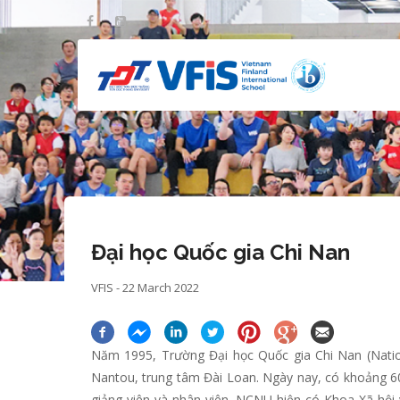
Skip
to
main
content
Đại học Quốc gia Chi Nan
VFIS - 22 March 2022
Năm 1995, Trường Đại học Quốc gia Chi Nan (Nation
Nantou, trung tâm Đài Loan. Ngày nay, có khoảng 60
giảng viên và nhân viên. NCNU hiện có Khoa Xã hội