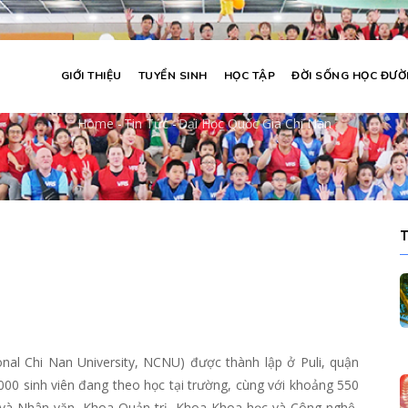
GIỚI THIỆU
TUYỂN SINH
HỌC TẬP
ĐỜI SỐNG HỌC ĐƯ
Đại học Quốc gia Chi Nan
Home
-
Tin Tức
-
Đại Học Quốc Gia Chi Nan
Breadcrumb
al Chi Nan University, NCNU) được thành lập ở Puli, quận
00 sinh viên đang theo học tại trường, cùng với khoảng 550
 và Nhân văn, Khoa Quản trị, Khoa Khoa học và Công nghệ,