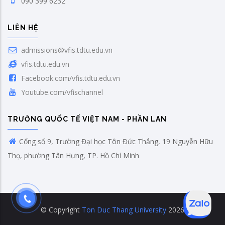
090 399 6232
LIÊN HỆ
admissions@vfis.tdtu.edu.vn
vfis.tdtu.edu.vn
Facebook.com/vfis.tdtu.edu.vn
Youtube.com/vfischannel
TRƯỜNG QUỐC TẾ VIỆT NAM - PHẦN LAN
Cổng số 9, Trường Đại học Tôn Đức Thắng, 19 Nguyễn Hữu
Thọ, phường Tân Hưng, TP. Hồ Chí Minh
© Copyright
Ton Duc Thang University
2026