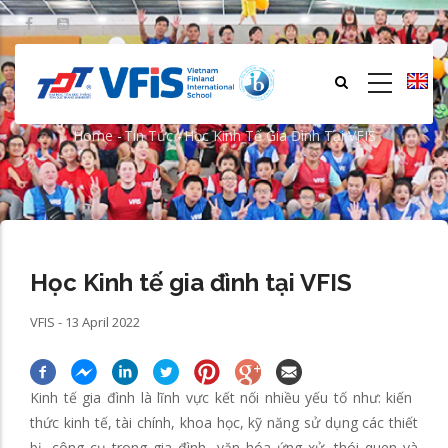
Skip
to
main
content
Học Kinh tế gia đình tại VFIS
Home
-
Tin Tức
-
Học Kinh Tế Gia Đình Tại VFIS
Breadcrumb
Học Kinh tế gia đình tại VFIS
VFIS - 13 April 2022
Kinh tế gia đình là lĩnh vực kết nối nhiều yếu tố như: kiến ​​
thức kinh tế, tài chính, khoa học, kỹ năng sử dụng các thiết
bị, công cụ trong gia đình, văn hóa ứng xử, thói quen và