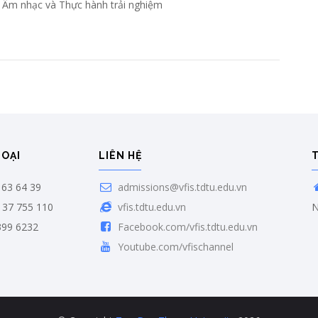
, Âm nhạc và Thực hành trải nghiệm
HOẠI
LIÊN HỆ
63 64 39
admissions@vfis.tdtu.edu.vn
 37 755 110
vfis.tdtu.edu.vn
N
399 6232
Facebook.com/vfis.tdtu.edu.vn
Youtube.com/vfischannel