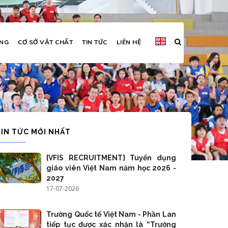
ỜNG
CƠ SỞ VẬT CHẤT
TIN TỨC
LIÊN HỆ
TIN TỨC MỚI NHẤT
[VFIS RECRUITMENT] Tuyển dụng
giáo viên Việt Nam năm học 2026 -
2027
17-07-2026
Trường Quốc tế Việt Nam - Phần Lan
tiếp tục được xác nhận là “Trường