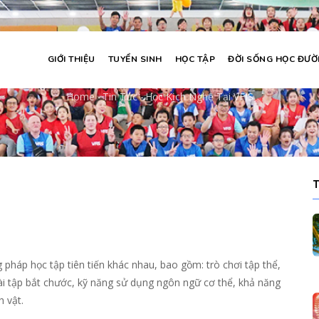
GIỚI THIỆU
TUYỂN SINH
HỌC TẬP
ĐỜI SỐNG HỌC ĐƯ
Học Kịch nghệ tại VFIS
Home
-
Tin Tức
-
Học Kịch Nghệ Tại VFIS
Breadcrumb
 pháp học tập tiên tiến khác nhau, bao gồm: trò chơi tập thể,
ài tập bắt chước, kỹ năng sử dụng ngôn ngữ cơ thể, khả năng
h vật.