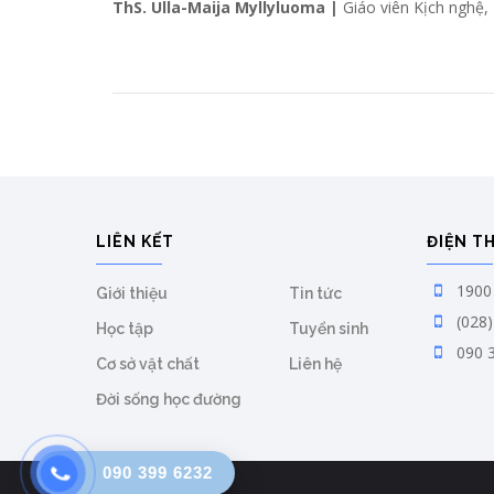
ThS. Ulla-Maija Myllyluoma |
Giáo viên Kịch nghệ
LIÊN KẾT
ĐIỆN T
1900 
Giới thiệu
Tin tức
(028)
Học tập
Tuyển sinh
090 
Cơ sở vật chất
Liên hệ
Đời sống học đường
090 399 6232