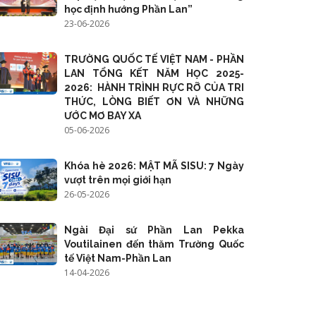
học định hướng Phần Lan”
23-06-2026
TRƯỜNG QUỐC TẾ VIỆT NAM - PHẦN
LAN TỔNG KẾT NĂM HỌC 2025-
2026: HÀNH TRÌNH RỰC RỠ CỦA TRI
THỨC, LÒNG BIẾT ƠN VÀ NHỮNG
ƯỚC MƠ BAY XA
05-06-2026
Khóa hè 2026: MẬT MÃ SISU: 7 Ngày
vượt trên mọi giới hạn
26-05-2026
Ngài Đại sứ Phần Lan Pekka
Voutilainen đến thăm Trường Quốc
tế Việt Nam-Phần Lan
14-04-2026