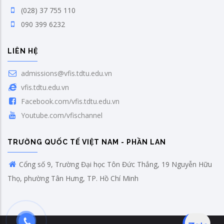
(028) 37 755 110
090 399 6232
LIÊN HỆ
admissions@vfis.tdtu.edu.vn
vfis.tdtu.edu.vn
Facebook.com/vfis.tdtu.edu.vn
Youtube.com/vfischannel
TRƯỜNG QUỐC TẾ VIỆT NAM - PHẦN LAN
Cổng số 9, Trường Đại học Tôn Đức Thắng, 19 Nguyễn Hữu
Thọ, phường Tân Hưng, TP. Hồ Chí Minh