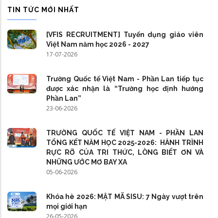
TIN TỨC MỚI NHẤT
[VFIS RECRUITMENT] Tuyển dụng giáo viên
Việt Nam năm học 2026 - 2027
17-07-2026
Trường Quốc tế Việt Nam - Phần Lan tiếp tục
được xác nhận là “Trường học định hướng
Phần Lan”
23-06-2026
TRƯỜNG QUỐC TẾ VIỆT NAM - PHẦN LAN
TỔNG KẾT NĂM HỌC 2025-2026: HÀNH TRÌNH
RỰC RỠ CỦA TRI THỨC, LÒNG BIẾT ƠN VÀ
NHỮNG ƯỚC MƠ BAY XA
05-06-2026
Khóa hè 2026: MẬT MÃ SISU: 7 Ngày vượt trên
mọi giới hạn
26-05-2026