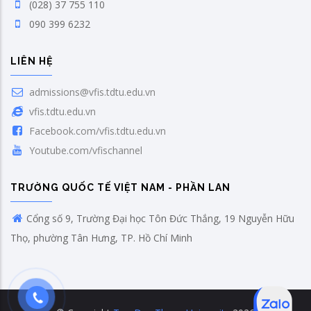
(028) 37 755 110
090 399 6232
LIÊN HỆ
admissions@vfis.tdtu.edu.vn
vfis.tdtu.edu.vn
Facebook.com/vfis.tdtu.edu.vn
Youtube.com/vfischannel
TRƯỜNG QUỐC TẾ VIỆT NAM - PHẦN LAN
Cổng số 9, Trường Đại học Tôn Đức Thắng, 19 Nguyễn Hữu
Thọ, phường Tân Hưng, TP. Hồ Chí Minh