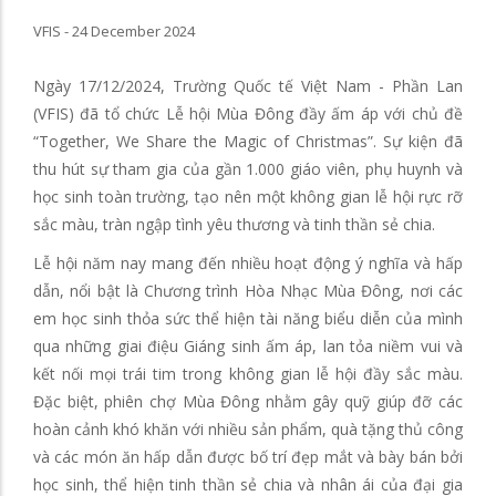
VFIS - 24 December 2024
Ngày 17/12/2024, Trường Quốc tế Việt Nam - Phần Lan
(VFIS) đã tổ chức Lễ hội Mùa Đông đầy ấm áp với chủ đề
“Together, We Share the Magic of Christmas”. Sự kiện đã
thu hút sự tham gia của gần 1.000 giáo viên, phụ huynh và
học sinh toàn trường, tạo nên một không gian lễ hội rực rỡ
sắc màu, tràn ngập tình yêu thương và tinh thần sẻ chia.
Lễ hội năm nay mang đến nhiều hoạt động ý nghĩa và hấp
dẫn, nổi bật là Chương trình Hòa Nhạc Mùa Đông, nơi các
em học sinh thỏa sức thể hiện tài năng biểu diễn của mình
qua những giai điệu Giáng sinh ấm áp, lan tỏa niềm vui và
kết nối mọi trái tim trong không gian lễ hội đầy sắc màu.
Đặc biệt, phiên chợ Mùa Đông nhằm gây quỹ giúp đỡ các
hoàn cảnh khó khăn với nhiều sản phẩm, quà tặng thủ công
và các món ăn hấp dẫn được bố trí đẹp mắt và bày bán bởi
học sinh, thể hiện tinh thần sẻ chia và nhân ái của đại gia