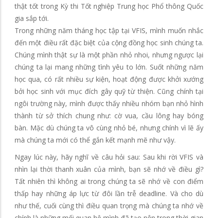
thật tốt trong Kỳ thi Tốt nghiệp Trung học Phổ thông Quốc
gia sắp tới.
Trong những năm tháng học tập tại VFIS, mình muốn nhắc
đến một điều rất đặc biệt của cộng đồng học sinh chúng ta.
Chúng mình thật sự là một phần nhỏ nhoi, nhưng ngược lại
chúng ta lại mang những tình yêu to lớn. Suốt những năm
học qua, có rất nhiều sự kiện, hoạt động được khởi xướng
bởi học sinh với mục đích gây quỹ từ thiện. Cũng chính tại
ngôi trường này, mình được thấy nhiều nhóm bạn nhỏ hình
thành từ sở thích chung như: cờ vua, cầu lông hay bóng
bàn. Mặc dù chúng ta vô cùng nhỏ bé, nhưng chính vì lẽ ấy
mà chúng ta mới có thể gắn kết mạnh mẽ như vậy.
Ngay lúc này, hãy nghĩ về câu hỏi sau: Sau khi rời VFIS và
nhìn lại thời thanh xuân của mình, bạn sẽ nhớ về điều gì?
Tất nhiên thì không ai trong chúng ta sẽ nhớ về con điểm
thấp hay những áp lực từ đôi lần trễ deadline. Và cho dù
như thế, cuối cùng thì điều quan trọng mà chúng ta nhớ về
chính là những mối quan hệ mình đã tạo nên trong thời gian