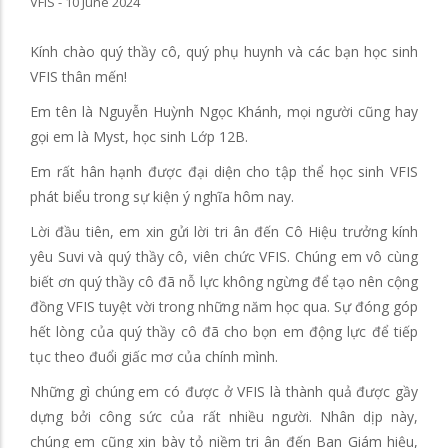
VFIS - 10 June 2024
Kính chào quý thầy cô, quý phụ huynh và các bạn học sinh
VFIS thân mến!
Em tên là Nguyễn Huỳnh Ngọc Khánh, mọi người cũng hay
gọi em là Myst, học sinh Lớp 12B.
Em rất hân hạnh được đại diện cho tập thể học sinh VFIS
phát biểu trong sự kiện ý nghĩa hôm nay.
Lời đầu tiên, em xin gửi lời tri ân đến Cô Hiệu trưởng kính
yêu Suvi và quý thầy cô, viên chức VFIS. Chúng em vô cùng
biết ơn quý thầy cô đã nỗ lực không ngừng để tạo nên cộng
đồng VFIS tuyệt vời trong những năm học qua. Sự đóng góp
hết lòng của quý thầy cô đã cho bọn em động lực để tiếp
tục theo đuổi giấc mơ của chính mình.
Những gì chúng em có được ở VFIS là thành quả được gầy
dựng bởi công sức của rất nhiều người. Nhân dịp này,
chúng em cũng xin bày tỏ niềm tri ân đến Ban Giám hiệu,