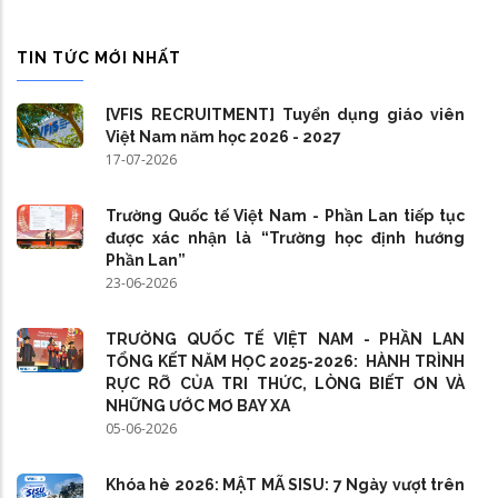
TIN TỨC MỚI NHẤT
[VFIS RECRUITMENT] Tuyển dụng giáo viên
Việt Nam năm học 2026 - 2027
17-07-2026
Trường Quốc tế Việt Nam - Phần Lan tiếp tục
được xác nhận là “Trường học định hướng
Phần Lan”
23-06-2026
TRƯỜNG QUỐC TẾ VIỆT NAM - PHẦN LAN
TỔNG KẾT NĂM HỌC 2025-2026: HÀNH TRÌNH
RỰC RỠ CỦA TRI THỨC, LÒNG BIẾT ƠN VÀ
NHỮNG ƯỚC MƠ BAY XA
05-06-2026
Khóa hè 2026: MẬT MÃ SISU: 7 Ngày vượt trên