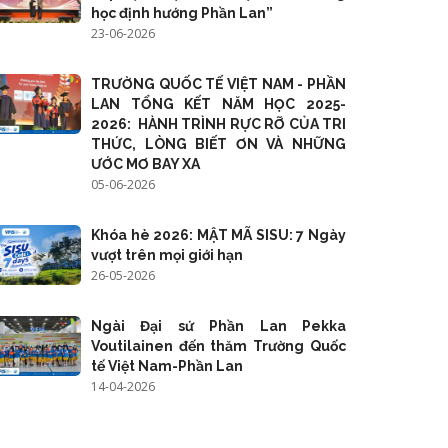
học định hướng Phần Lan”
23-06-2026
TRƯỜNG QUỐC TẾ VIỆT NAM - PHẦN
LAN TỔNG KẾT NĂM HỌC 2025-
2026: HÀNH TRÌNH RỰC RỠ CỦA TRI
THỨC, LÒNG BIẾT ƠN VÀ NHỮNG
ƯỚC MƠ BAY XA
05-06-2026
Khóa hè 2026: MẬT MÃ SISU: 7 Ngày
vượt trên mọi giới hạn
26-05-2026
Ngài Đại sứ Phần Lan Pekka
Voutilainen đến thăm Trường Quốc
tế Việt Nam-Phần Lan
14-04-2026