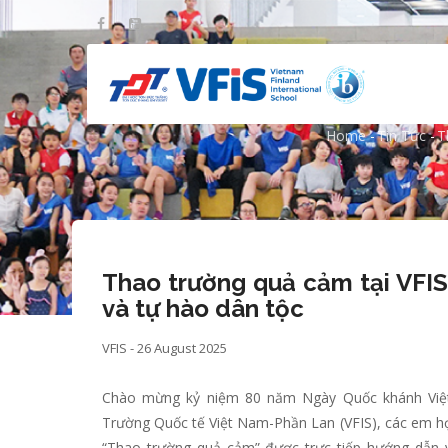
Skip
to
main
content
Thao trường quả cảm t
Home
-
Tin Tức
-
T
Breadcr
Thao trường quả cảm tại VFIS:
và tự hào dân tộc
VFIS - 26 August 2025
Chào mừng kỷ niệm 80 năm Ngày Quốc khánh Việt 
Trường Quốc tế Việt Nam-Phần Lan (VFIS), các em họ
“Thao trường quả cảm” được trực tiếp hướng dẫn v