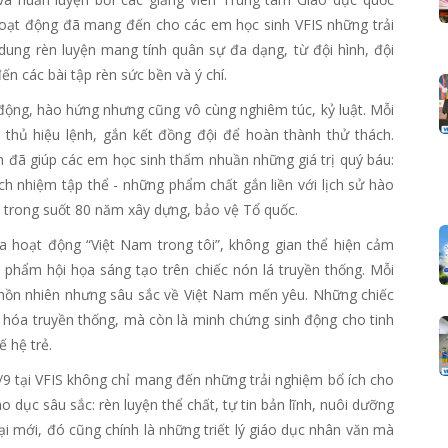
oạt động đã mang đến cho các em học sinh VFIS những trải
ung rèn luyện mang tính quân sự đa dạng, từ đội hình, đội
n các bài tập rèn sức bền và ý chí.
 động, hào hứng nhưng cũng vô cùng nghiêm túc, kỷ luật. Mỗi
 thủ hiệu lệnh, gắn kết đồng đội để hoàn thành thử thách.
hần đã giúp các em học sinh thấm nhuần những giá trị quý báu:
rách nhiệm tập thể - những phẩm chất gắn liền với lịch sử hào
 trong suốt 80 năm xây dựng, bảo vệ Tổ quốc.
 hoạt động “Việt Nam trong tôi”, không gian thể hiện cảm
 phẩm hội họa sáng tạo trên chiếc nón lá truyền thống. Mỗi
 hồn nhiên nhưng sâu sắc về Việt Nam mến yêu. Những chiếc
n hóa truyền thống, mà còn là minh chứng sinh động cho tinh
ế hệ trẻ.
 tại VFIS không chỉ mang đến những trải nghiệm bổ ích cho
 dục sâu sắc: rèn luyện thể chất, tự tin bản lĩnh, nuôi dưỡng
ại mới, đó cũng chính là những triết lý giáo dục nhân văn mà