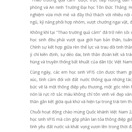
phòng và An ninh Trường Đại học Tôn Đức Thắng. H
nghiệm vừa mới mẻ và đầy thử thách với nhiều nội d
ngũ, kỹ năng phối hợp nhóm, vượt chướng ngại vật, đế
Không khí tại “Thao trường quả cảm” đã trở nên sôi
học sinh đều phải vượt qua giới hạn bản thân, tuân
Chính sự kết hợp giữa rèn thể lực và trau dồi tinh t
ý chí kiên định, sự dẻo dai, tinh thần đoàn kết và t
hùng và truyền thống bất khuất của dân tộc Việt Nam
Cùng ngày, các em học sinh VFIS còn được tham gia
xúc, tình cảm đối với đất nước thông qua những tác
bức vẽ là một thông điệp yêu thương, một góc nhìn
nón lá rực rỡ sắc màu không chỉ tôn vinh vẻ đẹp vă
thần gắn kết giữa quá khứ và hiện tại trong trái tim th
Chuỗi hoạt động chào mừng Quốc khánh Việt Nam 2/9
học sinh VFIS mà còn góp phần lan tỏa thông điệp giáo
tình yêu đất nước và khát vọng vươn lên trong thời đ