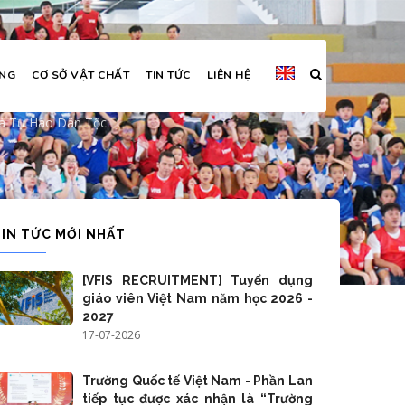
ỜNG
CƠ SỞ VẬT CHẤT
TIN TỨC
LIÊN HỆ
t ơn và tự hào dân tộc
 Và Tự Hào Dân Tộc
TIN TỨC MỚI NHẤT
[VFIS RECRUITMENT] Tuyển dụng
giáo viên Việt Nam năm học 2026 -
2027
17-07-2026
Trường Quốc tế Việt Nam - Phần Lan
tiếp tục được xác nhận là “Trường