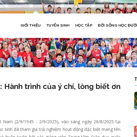
GIỚI THIỆU
TUYỂN SINH
HỌC TẬP
ĐỜI SỐNG HỌC ĐƯ
ại VFIS: Hành trình của ý chí, lòng biế
hao Trường Quả Cảm Tại VFIS: Hành Trình Của Ý Chí, Lòng Biết Ơn
umb
 Hành trình của ý chí, lòng biết ơn
Nam (2/9/1945 - 2/9/2025), vào sáng ngày 26/8/2025 tại
c sinh đã tham gia trải nghiệm hoạt động đặc biệt mang tên
à huấn luyện bởi các giảng viên Trung tâm Giáo dục quốc