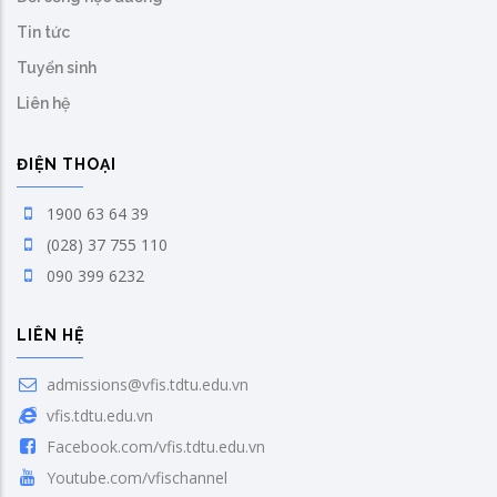
Tin tức
Tuyển sinh
Liên hệ
ĐIỆN THOẠI
1900 63 64 39
(028) 37 755 110
090 399 6232
LIÊN HỆ
admissions@vfis.tdtu.edu.vn
vfis.tdtu.edu.vn
Facebook.com/vfis.tdtu.edu.vn
Youtube.com/vfischannel