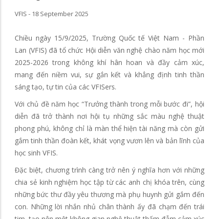
VFIS - 18 September 2025
Chiều ngày 15/9/2025, Trường Quốc tế Việt Nam - Phần
Lan (VFIS) đã tổ chức Hội diễn văn nghệ chào năm học mới
2025-2026 trong không khí hân hoan và đầy cảm xúc,
mang đến niềm vui, sự gắn kết và khẳng định tinh thần
sáng tạo, tự tin của các VFISers.
Với chủ đề năm học “Trưởng thành trong mỗi bước đi”, hội
diễn đã trở thành nơi hội tụ những sắc màu nghệ thuật
phong phú, không chỉ là màn thể hiện tài năng mà còn gửi
gắm tinh thần đoàn kết, khát vọng vươn lên và bản lĩnh của
học sinh VFIS.
Đặc biệt, chương trình càng trở nên ý nghĩa hơn với những
chia sẻ kinh nghiệm học tập từ các anh chị khóa trên, cùng
những bức thư đầy yêu thương mà phụ huynh gửi gắm đến
con. Những lời nhắn nhủ chân thành ấy đã chạm đến trái
tim, tạo nên một không gian nghệ thuật thấm đẫm cảm xúc