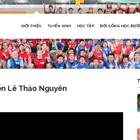
GIỚI THIỆU
TUYỂN SINH
HỌC TẬP
ĐỜI SỐNG HỌC ĐƯ
 trình tới VFIS | Chị Nguyễn Lê Thảo N
Home
-
Tin Tức
-
Hành Trình Tới VFIS | Chị Nguyễn Lê Thảo Nguyên
Breadcrumb
yễn Lê Thảo Nguyên