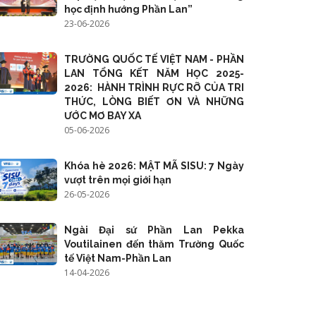
học định hướng Phần Lan”
23-06-2026
TRƯỜNG QUỐC TẾ VIỆT NAM - PHẦN
LAN TỔNG KẾT NĂM HỌC 2025-
2026: HÀNH TRÌNH RỰC RỠ CỦA TRI
THỨC, LÒNG BIẾT ƠN VÀ NHỮNG
ƯỚC MƠ BAY XA
05-06-2026
Khóa hè 2026: MẬT MÃ SISU: 7 Ngày
vượt trên mọi giới hạn
26-05-2026
Ngài Đại sứ Phần Lan Pekka
Voutilainen đến thăm Trường Quốc
tế Việt Nam-Phần Lan
14-04-2026