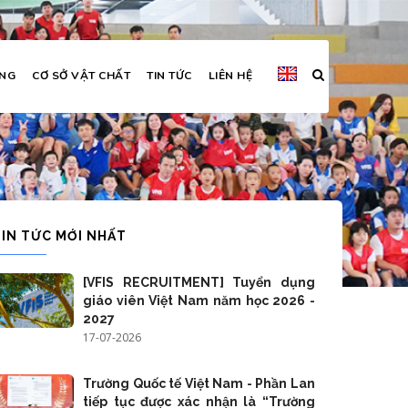
ỜNG
CƠ SỞ VẬT CHẤT
TIN TỨC
LIÊN HỆ
guyên
TIN TỨC MỚI NHẤT
[VFIS RECRUITMENT] Tuyển dụng
giáo viên Việt Nam năm học 2026 -
2027
17-07-2026
Trường Quốc tế Việt Nam - Phần Lan
tiếp tục được xác nhận là “Trường