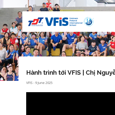
Skip
to
main
content
Hành
Hành trình tới VFIS | Chị Ngu
VFIS - 9 June 2025