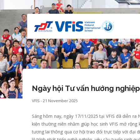
Skip
to
main
content
Ngày hộ
Ho
B
Ngày hội Tư vấn hướng nghiệp
VFIS - 21 November 2025
Sáng hôm nay, ngày 17/11/2025 tại VFIS đã diễn ra 
kiện thường niên nhằm giúp học sinh VFIS mở rộng k
tương lai thông qua cơ hội trao đổi trực tiếp với đại
lộ trình phát triển nghề nghiệp, yêu cầu tuyển sinh q