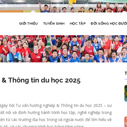
GIỚI THIỆU
TUYỂN SINH
HỌC TẬP
ĐỜI SỐNG HỌC ĐƯ
i Tư vấn hướng nghiệp & Thông tin du 
me
-
Tin Tức
-
Ngày Hội Tư Vấn Hướng Nghiệp & Thông Tin Du Học 2
readcrumb
 & Thông tin du học 2025
Ngày hội Tư vấn hướng nghiệp & Thông tin du học 2025 – sự
ết nối và định hướng hành trình học tập, nghề nghiệp trong
 diện từ các trường đại học trong và ngoài nước để tìm hiểu về
uốc tế, và các chương trình học bổng tiềm năng.