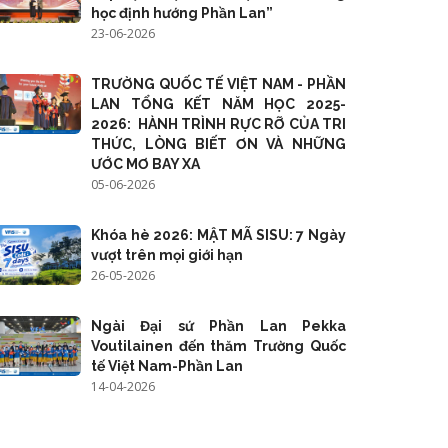
học định hướng Phần Lan”
23-06-2026
TRƯỜNG QUỐC TẾ VIỆT NAM - PHẦN
LAN TỔNG KẾT NĂM HỌC 2025-
2026: HÀNH TRÌNH RỰC RỠ CỦA TRI
THỨC, LÒNG BIẾT ƠN VÀ NHỮNG
ƯỚC MƠ BAY XA
05-06-2026
Khóa hè 2026: MẬT MÃ SISU: 7 Ngày
vượt trên mọi giới hạn
26-05-2026
Ngài Đại sứ Phần Lan Pekka
Voutilainen đến thăm Trường Quốc
tế Việt Nam-Phần Lan
14-04-2026