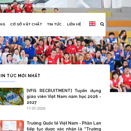
ỜNG
CƠ SỞ VẬT CHẤT
TIN TỨC
LIÊN HỆ
học 2025
025
TIN TỨC MỚI NHẤT
[VFIS RECRUITMENT] Tuyển dụng
giáo viên Việt Nam năm học 2026 -
2027
17-07-2026
Trường Quốc tế Việt Nam - Phần Lan
tiếp tục được xác nhận là “Trường