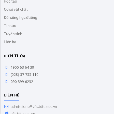
Học tập
Cơ sở vật chất
Đời sống học đường
Tin tức
Tuyển sinh
Liên hệ
ĐIỆN THOẠI
1900 63 64 39
(028) 37 755 110
090 399 6232
LIÊN HỆ
admissions@vfis.tdtu.edu.vn
vfis.tdtu.edu.vn