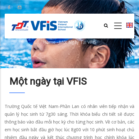
Skip
to
main
content
Một ngày tại VFIS
Home
-
Một Ngày Tại VFIS
Breadcrumb
Một ngày tại VFIS
Trường Quốc tế Việt Nam-Phần Lan có nhân viên tiếp nhận và
quản lý học sinh từ 7g30 sáng. Thời khóa biểu chi tiết sẽ được
thông báo vào đầu mỗi học kỳ cho từng học sinh. Về cơ bản, các
em học sinh bắt đầu giờ học lúc 8g00 với 10 phút sinh hoạt chủ
nhiệm đầu ngày và kết thúc chương trình học chính khóa lúc