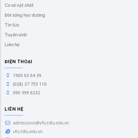
Cơ sở vật chất
Đời sống học đường
Tin tức
Tuyển sinh
Liên hệ
ĐIỆN THOẠI
1900 63 64 39
(028) 37 755 110
090 399 6232
LIÊN HỆ
admissions@vfis.tdtu.edu.vn
vfis.tdtu.edu.vn