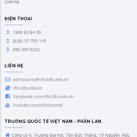
Liên hệ
ĐIỆN THOẠI
1900 63 64 39
(028) 37 755 110
090 399 6232
LIÊN HỆ
admissions@vfis.tdtu.edu.vn
vfis.tdtu.edu.vn
Facebook.com/vfis.tdtu.edu.vn
Youtube.com/vfischannel
TRƯỜNG QUỐC TẾ VIỆT NAM - PHẦN LAN
Cổng số 9, Trường Đại học Tôn Đức Thắng, 19 Nguyễn Hữu